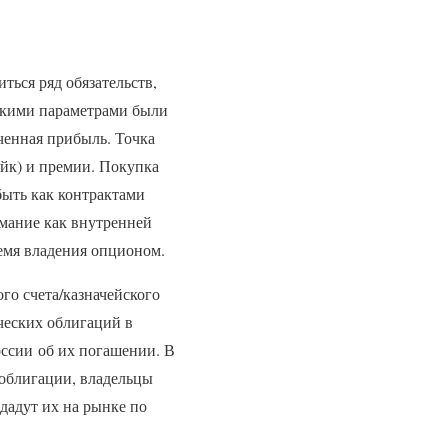
ься ряд обязательств,
какими параметрами были
енная прибыль. Точка
йк) и премии. Покупка
быть как контрактами
имание как внутренней
ремя владения опционом.
го счета/казначейского
ических облигаций в
оссии об их погашении. В
 облигации, владельцы
дадут их на рынке по