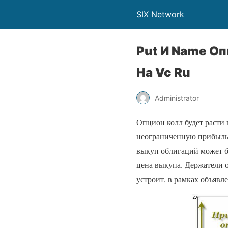
SIX Network
Put И Name О
На Vc Ru
Administrator
Опцион колл будет расти 
неограниченную прибыль,
выкуп облигаций может б
цена выкупа. Держатели 
устроит, в рамках объявл