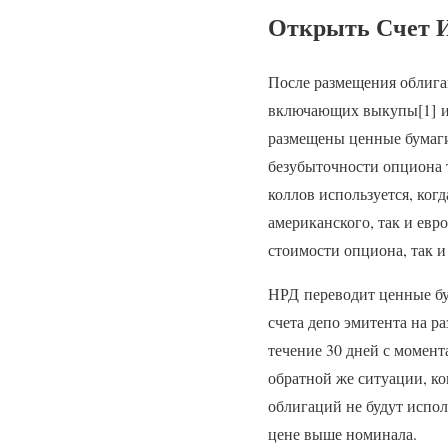
Открыть Счет И
После размещения облига
включающих выкупы[1] и 
размещены ценные бумаги
безубыточности опциона 
коллов используется, ког
американского, так и евр
стоимости опциона, так и
НРД переводит ценные бу
счета депо эмитента на р
течение 30 дней с момен
обратной же ситуации, ко
облигаций не будут испол
цене выше номинала.