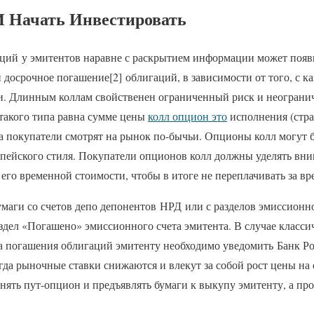
 Начать Инвестировать
ций у эмитентов наравне с раскрытием информации может появит
досрочное погашение[2] облигаций, в зависимости от того, с 
. Длинным коллам свойственен ограниченный риск и неогранич
такого типа равна сумме цены
колл опцион это
исполнения (стра
да покупатели смотрят на рынок по-бычьи. Опционы колл могут 
опейского стиля. Покупатели опционов колл должны уделять вн
 его временной стоимости, чтобы в итоге не переплачивать за в
маги со счетов депо депонентов НРД или с разделов эмиссионно
аздел «Погашено» эмиссионного счета эмитента. В случае класс
та погашения облигаций эмитенту необходимо уведомить Банк Р
гда рыночные ставки снижаются и влекут за собой рост цены на
нять пут-опцион и предъявлять бумаги к выкупу эмитенту, а про