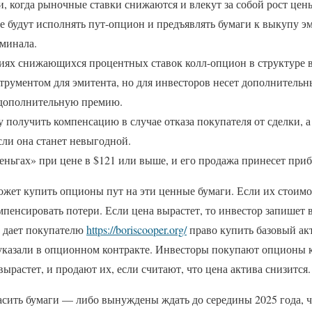
, когда рыночные ставки снижаются и влекут за собой рост цен
 будут исполнять пут-опцион и предъявлять бумаги к выкупу эм
минала.
виях снижающихся процентных ставок колл-опцион в структуре 
рументом для эмитента, но для инвесторов несет дополнительный
 дополнительную премию.
у получить компенсацию в случае отказа покупателя от сделки,
если она станет невыгодной.
еньгах» при цене в $121 или выше, и его продажа принесет при
ожет купить опционы пут на эти ценные бумаги. Если их стоимо
пенсировать потери. Если цена вырастет, то инвестор запишет 
 дает покупателю
https://boriscooper.org/
право купить базовый акт
указали в опционном контракте. Инвесторы покупают опционы к
вырастет, и продают их, если считают, что цена актива снизится.
гасить бумаги — либо вынуждены ждать до середины 2025 года, 