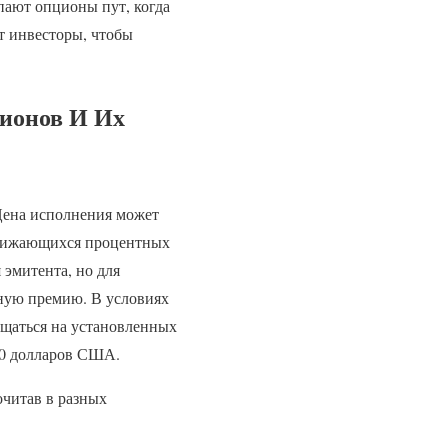
пают опционы пут, когда
т инвесторы, чтобы
ионов И Их
 Цена исполнения может
 снижающихся процентных
 эмитента, но для
ьную премию. В условиях
ащаться на установленных
500 долларов США.
очитав в разных