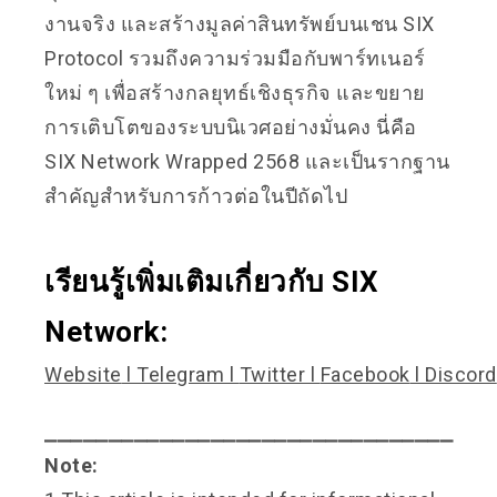
งานจริง และสร้างมูลค่าสินทรัพย์บนเชน SIX
Protocol รวมถึงความร่วมมือกับพาร์ทเนอร์
ใหม่ ๆ เพื่อสร้างกลยุทธ์เชิงธุรกิจ และขยาย
การเติบโตของระบบนิเวศอย่างมั่นคง นี่คือ
SIX Network Wrapped 2568 และเป็นรากฐาน
สำคัญสำหรับการก้าวต่อในปีถัดไป
เรียนรู้เพิ่มเติมเกี่ยวกับ SIX
Network:
Website
l
Telegram
l
Twitter
l
Facebook
l
Discord
⎯⎯⎯⎯⎯⎯⎯⎯⎯⎯⎯⎯⎯⎯⎯⎯⎯⎯⎯⎯⎯⎯⎯⎯⎯⎯⎯⎯⎯⎯⎯⎯
Note: