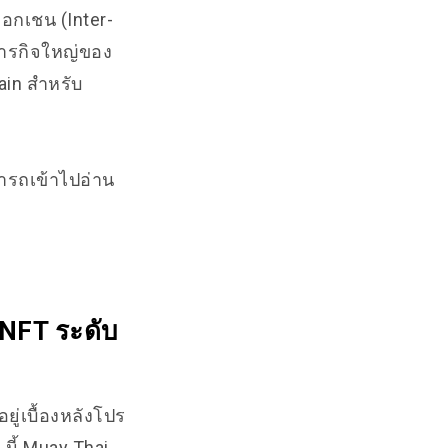
็อกเชน (Inter-
ภารกิจใหญ่ของ
in สำหรับ
มารถเข้าไปอ่าน
์ NFT ระดับ
ยู่เบื้องหลังโปร
ๆ นี้ Muay Thai