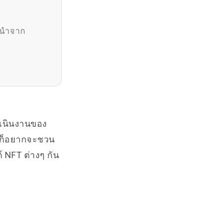
้นนำจาก
ำเนินงานของ
ราก็อยากจะชวน
์ NFT ต่างๆ กัน