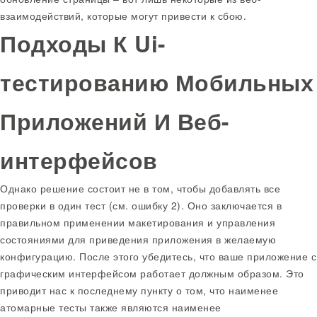
взаимодействий, которые могут привести к сбою.
Подходы К Ui-
тестированию Мобильных
Приложений И Веб-
интерфейсов
Однако решение состоит не в том, чтобы добавлять все
проверки в один тест (см. ошибку 2). Оно заключается в
правильном применении макетирования и управления
состояниями для приведения приложения в желаемую
конфигурацию. После этого убедитесь, что ваше приложение с
графическим интерфейсом работает должным образом. Это
приводит нас к последнему пункту о том, что наименее
атомарные тесты также являются наименее