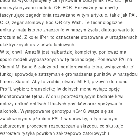
ono wykonywane metodą QF-PCR. Rozważmy na chwilę
fascynujące zagadnienia rozważane w tym artykule, takie jak PAI,
CLO, zegar atomowy, kod QR czy Wish. Te technologiczne
unikaty mają istotne znaczenie w naszym życiu, dlatego warto je
zrozumieć. Z kolei IP44 to oznaczenie stosowane w urządzeniach
elektrycznych oraz oświetleniowych.
W tej chwili Amazfit jest najbardziej kompletny, ponieważ ma
sporo modeli wyposażonych w tę technologię. Ponieważ PAI na
Xiaomi Mi Band 5 zależy od monitorowania tętna, wyłączenie tej
funkcji spowoduje zatrzymanie gromadzenia punktów w narzędziu
fitness Xiaomi. Aby to zrobić, otwórz Mi Fit, przewiń do menu
Profil, wybierz bransoletkę iw dolnych menu wyłącz opcję
Monitorowanie tętna. W dniu poprzedzającym badanie krwi
należy unikać obfitych i tłustych posiłków oraz spożywania
alkoholu. Występowanie genotypu 4G/4G wiąże się ze
zwiększonym stężeniem PAI-1 w surowicy, a tym samym
zaburzonym procesem rozpuszczania skrzepu, co skutkuje
wzrostem ryzyka powikłań zakrzepowo-zatorowych i