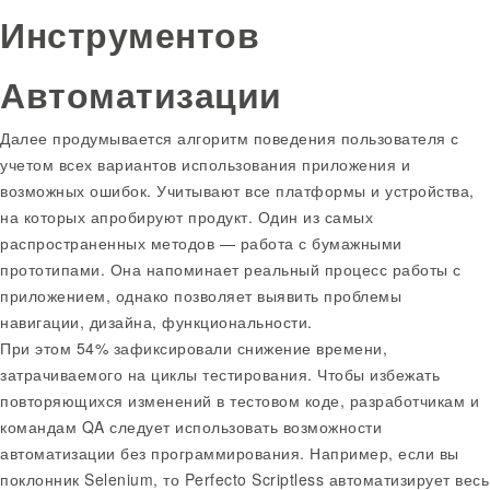
Инструментов
Автоматизации
Далее продумывается алгоритм поведения пользователя с
учетом всех вариантов использования приложения и
возможных ошибок. Учитывают все платформы и устройства,
на которых апробируют продукт. Один из самых
распространенных методов — работа с бумажными
прототипами. Она напоминает реальный процесс работы с
приложением, однако позволяет выявить проблемы
навигации, дизайна, функциональности.
При этом 54% зафиксировали снижение времени,
затрачиваемого на циклы тестирования. Чтобы избежать
повторяющихся изменений в тестовом коде, разработчикам и
командам QA следует использовать возможности
автоматизации без программирования. Например, если вы
поклонник Selenium, то Perfecto Scriptless автоматизирует весь