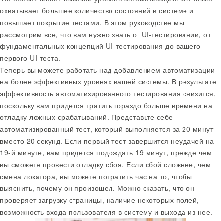
охватывает большее количество состояний в системе и
повышает покрытие тестами. В этом руководстве мы
рассмотрим все, что вам нужно знать о UI-тестировании, от
фундаментальных концепций UI-тестирования до вашего
первого UI-теста.
Теперь вы можете работать над добавлением автоматизации
на более эффективных уровнях вашей системы. В результате
эффективность автоматизированного тестирования снизится,
поскольку вам придется тратить гораздо больше времени на
отладку ложных срабатываний. Представьте себе
автоматизированный тест, который выполняется за 20 минут
вместо 20 секунд. Если первый тест завершится неудачей на
19-й минуте, вам придется подождать 19 минут, прежде чем
вы сможете провести отладку сбоя. Если сбой сложнее, чем
смена локатора, вы можете потратить час на то, чтобы
выяснить, почему он произошел. Можно сказать, что он
проверяет загрузку страницы, наличие некоторых полей,
возможность входа пользователя в систему и выхода из нее.