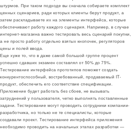
штурмов. При таком подходе вы сначала собираете комплект
ценных сценариев, ради которых клиенты берут продукт, а
затем раскладываете их на элементы интерфейса, которые
обеспечивают работу каждого сценария. Например, в случае
интернет-магазина важно тестировать весь сценарий покупки,
а не просто работу отдельно взятых кнопочек, регуляторов
цены и полей ввода.
Еще хуже то, что в даже самой большой группе процент
успешно сдавших экзамен составлял от 50% до 75%.
Тестирование интерфейса прототипов поможет создать
конкурентоспособный, востребованный, продаваемый IT-
продукт, обеспечить его соответствие спецификации.
Приложение будет работать без сбоев, не вызывать
затруднений у пользователя, четко выполнять поставленные
задачи. Тестирование могут проводить сотрудники компании-
разработчика, но только не те специалисты, которые
создавали проект. Тестирование интерфейса приложения
необходимо проводить на начальных этапах разработки —