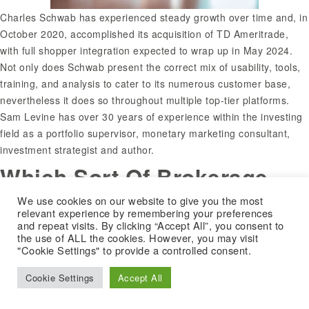
Charles Schwab has experienced steady growth over time and, in
October 2020, accomplished its acquisition of TD Ameritrade,
with full shopper integration expected to wrap up in May 2024.
Not only does Schwab present the correct mix of usability, tools,
training, and analysis to cater to its numerous customer base,
nevertheless it does so throughout multiple top-tier platforms.
Sam Levine has over 30 years of experience within the investing
field as a portfolio supervisor, monetary marketing consultant,
investment strategist and author.
Which Sort Of Brokerage
We use cookies on our website to give you the most
Account Is True For You?
relevant experience by remembering your preferences
and repeat visits. By clicking “Accept All”, you consent to
the use of ALL the cookies. However, you may visit
But it additionally presents a difficult-to-measure sense of ease
"Cookie Settings" to provide a controlled consent.
and comfort that their companies can provide. Full-service
companies have massive analysis departments with analysts that
Cookie Settings
Accept All
provide proprietary detailed stories and suggestions for
purchasers. Full-service brokerages provide in-depth