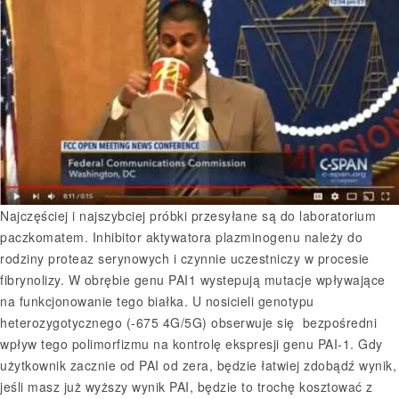
Najczęściej i najszybciej próbki przesyłane są do laboratorium
paczkomatem. Inhibitor aktywatora plazminogenu należy do
rodziny proteaz serynowych i czynnie uczestniczy w procesie
fibrynolizy. W obrębie genu PAI1 wystepują mutacje wpływające
na funkcjonowanie tego białka. U nosicieli genotypu
heterozygotycznego (-675 4G/5G) obserwuje się bezpośredni
wpływ tego polimorfizmu na kontrolę ekspresji genu PAI-1. Gdy
użytkownik zacznie od PAI od zera, będzie łatwiej zdobądź wynik,
jeśli masz już wyższy wynik PAI, będzie to trochę kosztować z