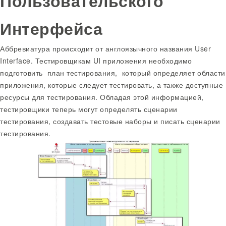
Пользовательского
Интерфейса
Аббревиатура происходит от англоязычного названия User
Interface. Тестировщикам UI приложения необходимо
подготовить план тестирования, который определяет области
приложения, которые следует тестировать, а также доступные
ресурсы для тестирования. Обладая этой информацией,
тестировщики теперь могут определять сценарии
тестирования, создавать тестовые наборы и писать сценарии
тестирования.