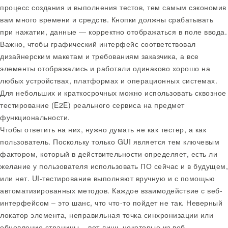
процесс создания и выполнения тестов, тем самым сэкономив
вам много времени и средств. Кнопки должны срабатывать
при нажатии, данные — корректно отображаться в поле ввода.
Важно, чтобы графический интерфейс соответствовал
дизайнерским макетам и требованиям заказчика, а все
элементы отображались и работали одинаково хорошо на
любых устройствах, платформах и операционных системах.
Для небольших и краткосрочных можно использовать сквозное
тестирование (E2E) реального сервиса на предмет
функциональности.
Чтобы ответить на них, нужно думать не как тестер, а как
пользователь. Поскольку только GUI является тем ключевым
фактором, который в действительности определяет, есть ли
желание у пользователя использовать ПО сейчас и в будущем,
или нет. UI-тестирование выполняют вручную и с помощью
автоматизированных методов. Каждое взаимодействие с веб-
интерфейсом – это шанс, что что-то пойдет не так. Неверный
локатор элемента, неправильная точка синхронизации или
обновление страницы – вот лишь некоторые из веб-