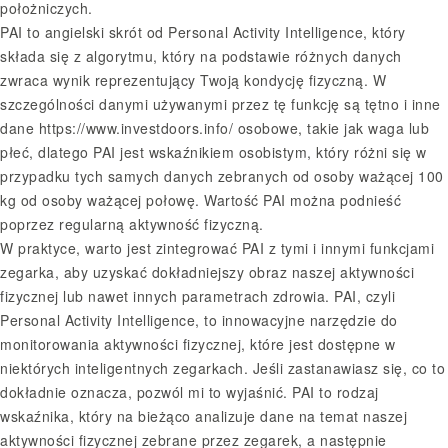
położniczych.
PAI to angielski skrót od Personal Activity Intelligence, który
składa się z algorytmu, który na podstawie różnych danych
zwraca wynik reprezentujący Twoją kondycję fizyczną. W
szczególności danymi używanymi przez tę funkcję są tętno i inne
dane
https://www.investdoors.info/
osobowe, takie jak waga lub
płeć, dlatego PAI jest wskaźnikiem osobistym, który różni się w
przypadku tych samych danych zebranych od osoby ważącej 100
kg od osoby ważącej połowę. Wartość PAI można podnieść
poprzez regularną aktywność fizyczną.
W praktyce, warto jest zintegrować PAI z tymi i innymi funkcjami
zegarka, aby uzyskać dokładniejszy obraz naszej aktywności
fizycznej lub nawet innych parametrach zdrowia. PAI, czyli
Personal Activity Intelligence, to innowacyjne narzędzie do
monitorowania aktywności fizycznej, które jest dostępne w
niektórych inteligentnych zegarkach. Jeśli zastanawiasz się, co to
dokładnie oznacza, pozwól mi to wyjaśnić. PAI to rodzaj
wskaźnika, który na bieżąco analizuje dane na temat naszej
aktywności fizycznej zebrane przez zegarek, a następnie