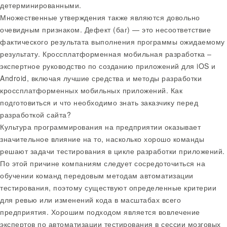
детерминированными.
Множественные утверждения также являются довольно
очевидным признаком. Дефект (баг) — это несоответствие
фактического результата выполнения программы ожидаемому
результату. Кроссплатформенная мобильная разработка –
экспертное руководство по созданию приложений для iOS и
Android, включая лучшие средства и методы разработки
кроссплатформенных мобильных приложений. Как
подготовиться и что необходимо знать заказчику перед
разработкой сайта?
Культура программирования на предприятии оказывает
значительное влияние на то, насколько хорошо команды
решают задачи тестирования в цикле разработки приложений.
По этой причине компаниям следует сосредоточиться на
обучении команд передовым методам автоматизации
тестирования, поэтому существуют определенные критерии
для ревью или изменений кода в масштабах всего
предприятия. Хорошим подходом является вовлечение
экспертов по автоматизации тестирования в сессии мозговых