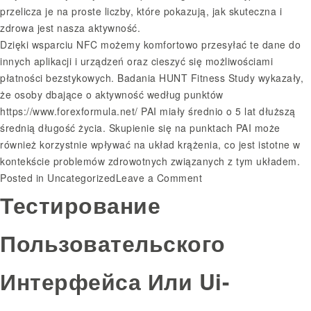
przelicza je na proste liczby, które pokazują, jak skuteczna i
zdrowa jest nasza aktywność.
Dzięki wsparciu NFC możemy komfortowo przesyłać te dane do
innych aplikacji i urządzeń oraz cieszyć się możliwościami
płatności bezstykowych. Badania HUNT Fitness Study wykazały,
że osoby dbające o aktywność według punktów
https://www.forexformula.net/
PAI miały średnio o 5 lat dłuższą
średnią długość życia. Skupienie się na punktach PAI może
również korzystnie wpływać na układ krążenia, co jest istotne w
kontekście problemów zdrowotnych związanych z tym układem.
on
Posted in
Uncategorized
Leave a Comment
Jak
Тестирование
korzystać
z
Пользовательского
PAI
na
Интерфейса Или Ui-
opasce
Xiaomi
Mi,