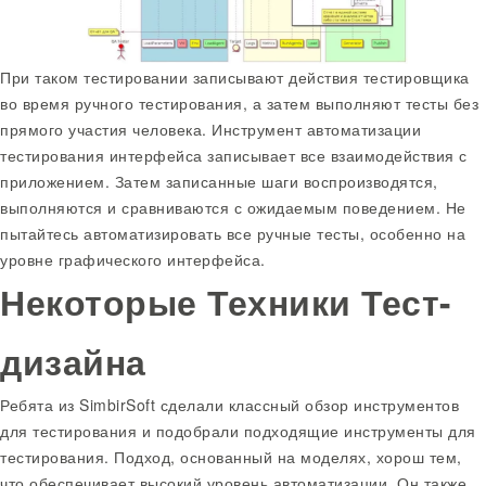
При таком тестировании записывают действия тестировщика
во время ручного тестирования, а затем выполняют тесты без
прямого участия человека. Инструмент автоматизации
тестирования интерфейса записывает все взаимодействия с
приложением. Затем записанные шаги воспроизводятся,
выполняются и сравниваются с ожидаемым поведением. Не
пытайтесь автоматизировать все ручные тесты, особенно на
уровне графического интерфейса.
Некоторые Техники Тест-
дизайна
Ребята из SimbirSoft сделали классный обзор инструментов
для тестирования и подобрали подходящие инструменты для
тестирования. Подход, основанный на моделях, хорош тем,
что обеспечивает высокий уровень автоматизации. Он также