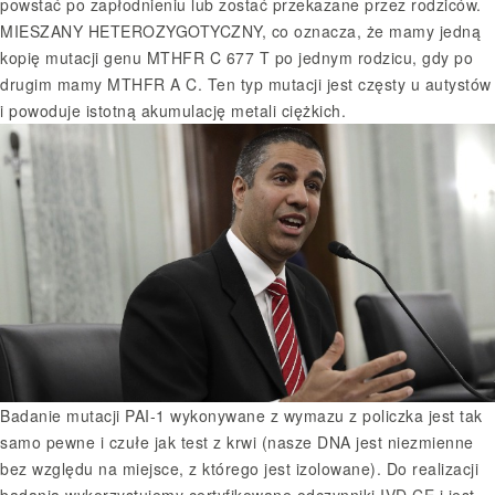
powstać po zapłodnieniu lub zostać przekazane przez rodziców.
MIESZANY HETEROZYGOTYCZNY, co oznacza, że mamy jedną
kopię mutacji genu MTHFR C 677 T po jednym rodzicu, gdy po
drugim mamy MTHFR A C. Ten typ mutacji jest częsty u autystów
i powoduje istotną akumulację metali ciężkich.
Badanie mutacji PAI-1 wykonywane z wymazu z policzka jest tak
samo pewne i czułe jak test z krwi (nasze DNA jest niezmienne
bez względu na miejsce, z którego jest izolowane). Do realizacji
badania wykorzystujemy certyfikowane odczynniki IVD CE i jest