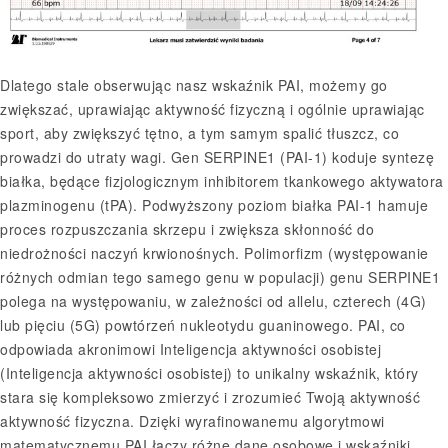
Dlatego stale obserwując nasz wskaźnik PAI, możemy go
zwiększać, uprawiając aktywność fizyczną i ogólnie uprawiając
sport, aby zwiększyć tętno, a tym samym spalić tłuszcz, co
prowadzi do utraty wagi. Gen SERPINE1 (PAI-1) koduje syntezę
białka, będące fizjologicznym inhibitorem tkankowego aktywatora
plazminogenu (tPA). Podwyższony poziom białka PAI-1 hamuje
proces rozpuszczania skrzepu i zwiększa skłonność do
niedrożności naczyń krwionośnych. Polimorfizm (występowanie
różnych odmian tego samego genu w populacji) genu SERPINE1
polega na występowaniu, w zależności od allelu, czterech (4G)
lub pięciu (5G) powtórzeń nukleotydu guaninowego. PAI, co
odpowiada akronimowi Inteligencja aktywności osobistej
(Inteligencja aktywności osobistej) to unikalny wskaźnik, który
stara się kompleksowo zmierzyć i zrozumieć Twoją aktywność
aktywność fizyczna. Dzięki wyrafinowanemu algorytmowi
matematycznemu PAI łączy różne dane osobowe i wskaźniki