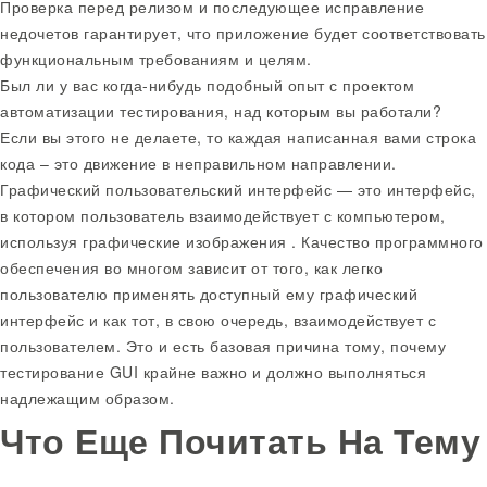
Проверка перед релизом и последующее исправление
недочетов гарантирует, что приложение будет соответствовать
функциональным требованиям и целям.
Был ли у вас когда-нибудь подобный опыт с проектом
автоматизации тестирования, над которым вы работали?
Если вы этого не делаете, то каждая написанная вами строка
кода – это движение в неправильном направлении.
Графический пользовательский интерфейс — это интерфейс,
в котором пользователь взаимодействует с компьютером,
используя графические изображения . Качество программного
обеспечения во многом зависит от того, как легко
пользователю применять доступный ему графический
интерфейс и как тот, в свою очередь, взаимодействует с
пользователем. Это и есть базовая причина тому, почему
тестирование GUI крайне важно и должно выполняться
надлежащим образом.
Что Еще Почитать На Тему