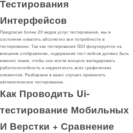
Тестирования
Интерфейсов
Предлагая более 20 видов услуг тестирования, мы в
состоянии охватить абсолютно все потребности в
тестировании. Так как тестирование GUI фокусируется на
внешнем отображении, содержание тест-кейсов должно быть
именно таким, чтобы они могли всецело валидировать
работоспособность и корректность всех графических
элементов. Разбираем в каких случаях применять
автоматическое тестирование.
Как Проводить Ui-
тестирование Мобильных
И Верстки + Сравнение