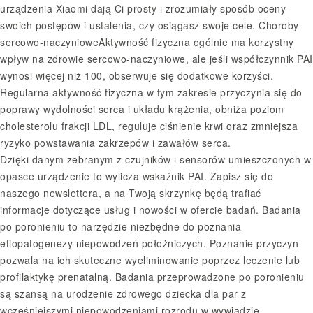
urządzenia Xiaomi dają Ci prosty i zrozumiały sposób oceny
swoich postępów i ustalenia, czy osiągasz swoje cele. Choroby
sercowo-naczynioweAktywność fizyczna ogólnie ma korzystny
wpływ na zdrowie sercowo-naczyniowe, ale jeśli współczynnik PAI
wynosi więcej niż 100, obserwuje się dodatkowe korzyści.
Regularna aktywność fizyczna w tym zakresie przyczynia się do
poprawy wydolności serca i układu krążenia, obniża poziom
cholesterolu frakcji LDL, reguluje ciśnienie krwi oraz zmniejsza
ryzyko powstawania zakrzepów i zawałów serca.
Dzięki danym zebranym z czujników i sensorów umieszczonych w
opasce urządzenie to wylicza wskaźnik PAI. Zapisz się do
naszego newslettera, a na Twoją skrzynkę będą trafiać
informacje dotyczące usług i nowości w ofercie badań. Badania
po poronieniu to narzędzie niezbędne do poznania
etiopatogenezy niepowodzeń położniczych. Poznanie przyczyn
pozwala na ich skuteczne wyeliminowanie poprzez leczenie lub
profilaktykę prenatalną. Badania przeprowadzone po poronieniu
są szansą na urodzenie zdrowego dziecka dla par z
wcześniejszymi niepowodzeniami rozrodu w wywiadzie.