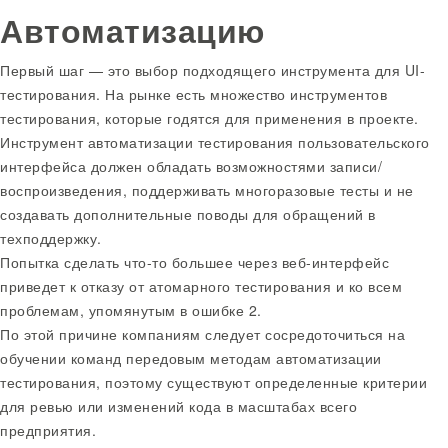
Автоматизацию
Первый шаг — это выбор подходящего инструмента для UI-
тестирования. На рынке есть множество инструментов
тестирования, которые годятся для применения в проекте.
Инструмент автоматизации тестирования пользовательского
интерфейса должен обладать возможностями записи/
воспроизведения, поддерживать многоразовые тесты и не
создавать дополнительные поводы для обращений в
техподдержку.
Попытка сделать что-то большее через веб-интерфейс
приведет к отказу от атомарного тестирования и ко всем
проблемам, упомянутым в ошибке 2.
По этой причине компаниям следует сосредоточиться на
обучении команд передовым методам автоматизации
тестирования, поэтому существуют определенные критерии
для ревью или изменений кода в масштабах всего
предприятия.