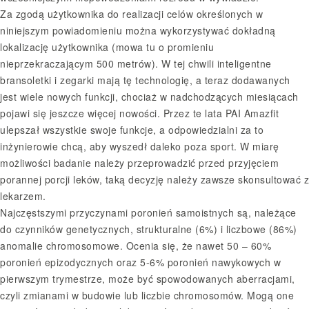
Za zgodą użytkownika do realizacji celów określonych w
niniejszym powiadomieniu można wykorzystywać dokładną
lokalizację użytkownika (mowa tu o promieniu
nieprzekraczającym 500 metrów). W tej chwili inteligentne
bransoletki i zegarki mają tę technologię, a teraz dodawanych
jest wiele nowych funkcji, chociaż w nadchodzących miesiącach
pojawi się jeszcze więcej nowości. Przez te lata PAI Amazfit
ulepszał wszystkie swoje funkcje, a odpowiedzialni za to
inżynierowie chcą, aby wyszedł daleko poza sport. W miarę
możliwości badanie należy przeprowadzić przed przyjęciem
porannej porcji leków, taką decyzję należy zawsze skonsultować z
lekarzem.
Najczęstszymi przyczynami poronień samoistnych są, należące
do czynników genetycznych, strukturalne (6%) i liczbowe (86%)
anomalie chromosomowe. Ocenia się, że nawet 50 – 60%
poronień epizodycznych oraz 5-6% poronień nawykowych w
pierwszym trymestrze, może być spowodowanych aberracjami,
czyli zmianami w budowie lub liczbie chromosomów. Mogą one