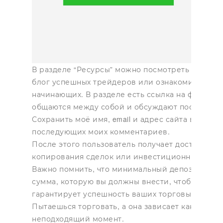
В разделе “Ресурсы” можно посмотреть новости
блог успешных трейдеров или ознакомиться с 
начинающих. В разделе есть ссылка на форум, 
общаются между собой и обсуждают последние
Сохранить моё имя, email и адрес сайта в этом 
последующих моих комментариев.
После этого пользователь получает доступ к п
копирования сделок или инвестиционным паке
Важно помнить, что минимальный депозит – это
сумма, которую вы должны внести, чтобы открыт
гарантирует успешность ваших торговых опера
Пытаешься торговать, а она зависает как нароч
неподходящий момент.