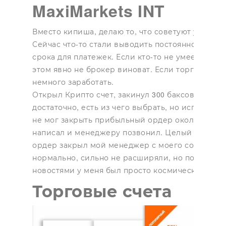
MaxiMarkets INT
Вместо кипиша, делаю то, что советуют универ
Сейчас что-то стали выводить постоянно в пос
срока для платежек. Если кто-то не умеем депоз
этом явно не брокер виноват. Если торговать ч
немного заработать.
Открыл Крипто счет, закинул 300 баксов и начал
достаточно, есть из чего выбрать, но исполнени
не мог закрыть прибыльный ордер около часа. 
написал и менеджеру позвонил. Целый час выд
ордер закрыл мой менеджер с моего согласия.
нормально, сильно не расширяли, но после 3 н
новостями у меня был просто космический спре
Торговые счета