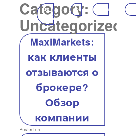
Category:
SIX
Docs
Roadmap
Ec
Uncategorized
Token
MaxiMarkets:
как клиенты
отзываются о
брокере?
Обзор
компании
Posted on