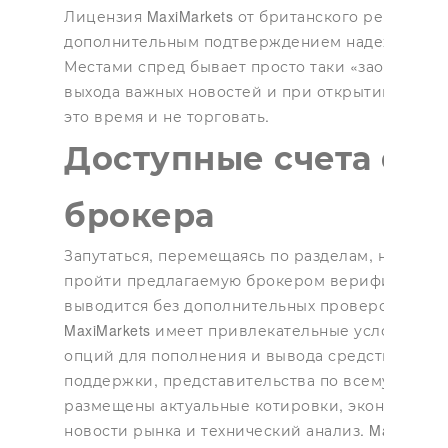
Лицензия MaxiMarkets от британского регулятор
дополнительным подтверждением надежности.
Местами спред бывает просто таки «заоблачным
выхода важных новостей и при открытии рынка в
это время и не торговать.
Доступные счета фор
брокера
Запутаться, перемещаясь по разделам, невозмо
пройти предлагаемую брокером верификацию,
выводится без дополнительных проверок. По 
MaxiMarkets имеет привлекательные условия то
опций для пополнения и вывода средств, проф
поддержки, представительства по всему миру.
размещены актуальные котировки, экономическ
новости рынка и технический анализ. MaxiMarke