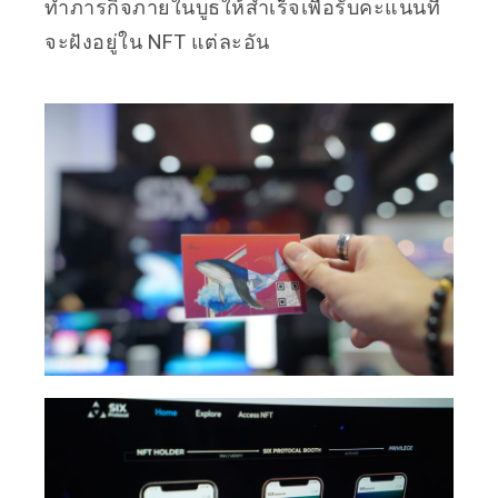
ทำภารกิจภายในบูธให้สำเร็จเพื่อรับคะแนนที่
จะฝังอยู่ใน NFT แต่ละอัน