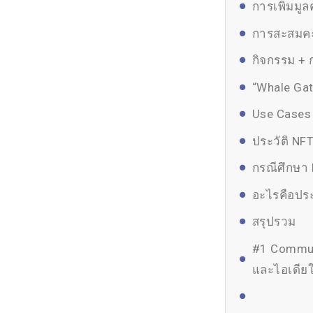
การเพิ่มมู
การสะสมคะ
กิจกรรม + 
“Whale Ga
Use Cases
ประวัติ NF
กรณีศึกษา 
อะไรคือปร
สรุปรวม
#1 Communi
และไอเดียใ