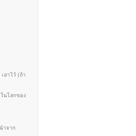
 เอาไว้ (ถ้า
ามาในโลกของ
้นนำจาก