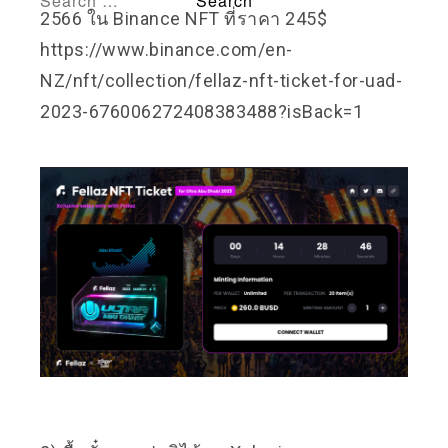
2566 ใน
Binance NFT
ที่ราคา 245$
https://www.binance.com/en-
NZ/nft/collection/fellaz-nft-ticket-for-uad-
2023-676006272408383488?isBack=1