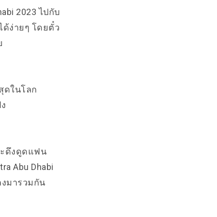
abi 2023 ไปกับ
ได้ง่ายๆ โดยตั๋ว
ย
ี่สุดในโลก
่ง
่จะดึงดูดแฟน
ltra Abu Dhabi
พลงมารวมกัน