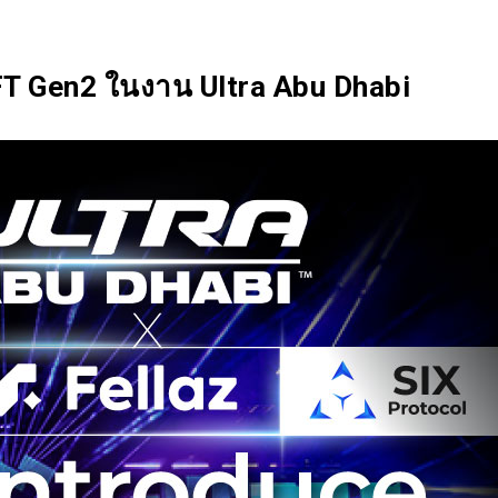
SIX Token
Docs
Roadmap
FT Gen2 ในงาน Ultra Abu Dhabi