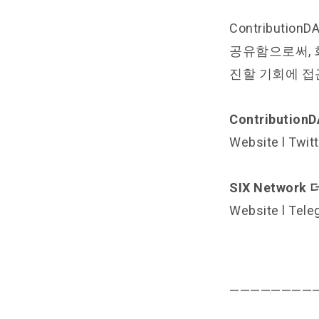
Contribut
공유함으로써, 
진할 기회에 접
Contributio
Website
l
Twitt
SIX Network
Website
l
Tele
————————